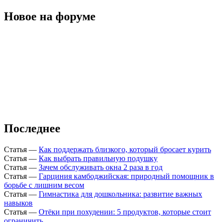
Новое на форуме
Последнее
Статья
—
Как поддержать близкого, который бросает курить
Статья
—
Как выбрать правильную подушку
Статья
—
Зачем обслуживать окна 2 раза в год
Статья
—
Гарциния камбоджийская: природный помощник в
борьбе с лишним весом
Статья
—
Гимнастика для дошкольника: развитие важных
навыков
Статья
—
Отёки при похудении: 5 продуктов, которые стоит
ограничить