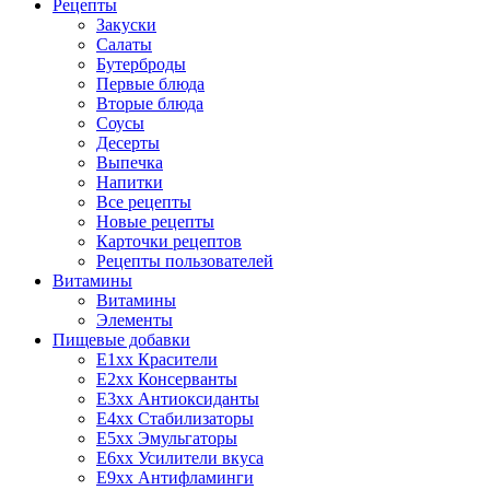
Рецепты
Закуски
Салаты
Бутерброды
Первые блюда
Вторые блюда
Соусы
Десерты
Выпечка
Напитки
Все рецепты
Новые рецепты
Карточки рецептов
Рецепты пользователей
Витамины
Витамины
Элементы
Пищевые добавки
E1xx Красители
E2xx Консерванты
E3xx Антиоксиданты
E4xx Стабилизаторы
E5xx Эмульгаторы
E6xx Усилители вкуса
E9xx Антифламинги