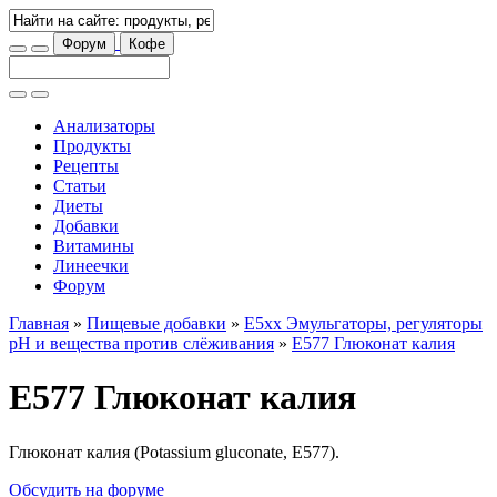
Форум
Кофе
Анализаторы
Продукты
Рецепты
Статьи
Диеты
Добавки
Витамины
Линеечки
Форум
Главная
»
Пищевые добавки
»
E5xx Эмульгаторы, регуляторы
рН и вещества против слёживания
»
E577 Глюконат калия
E577 Глюконат калия
Глюконат калия (Potassium gluconate, E577).
Обсудить на форуме