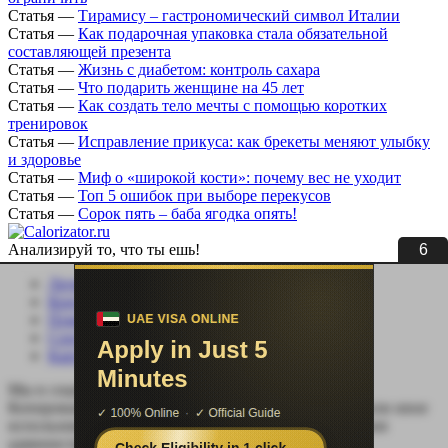
Статья
—
Тирамису – гастрономический символ Италии
Статья
—
Как подарочная упаковка стала обязательной
составляющей презента
Статья
—
Жизнь с диабетом: контроль сахара
Статья
—
Что подарить женщине на 45 лет
Статья
—
Как создать тело мечты с помощью коротких
тренировок
Статья
—
Исправление прикуса: как брекеты меняют улыбку
и здоровье
Статья
—
Миф о «широкой кости»: почему вес не уходит
Статья
—
Топ 5 ошибок при выборе перекусов
Статья
—
Сорок пять – баба ягодка опять!
6
Анализируй то, что ты ешь!
Личный кабинет
Контакты
Помощь сайту
Соцсети
Карта сайта
Мы в социальных сетях:
Копирование, перепечатка (целиком или частично) или иное
использование материала без письменного разрешения
администрации сайта Calorizator.ru не допускается.