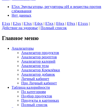
E5xx Эмульгаторы, регуляторы рН и вещества против
слёживания
Нет данных
E1хх
|
E2хх
|
E3хх
|
E4хх
|
E5хх
|
E6хх
|
E9хх
|
E1xхх
|
Действие на здоровье
|
Полный список
Главное меню
Анализаторы
Анализатор продуктов
Анализатор рецептов
Анализатор калорий
Анализатор тела
Анализатор Кремлёвки
Анализатор добавок
Личный кабинет
Про Личный кабинет
Таблица калорийности
По категориям
Подбор продуктов
Продукты в картинках
Полный список