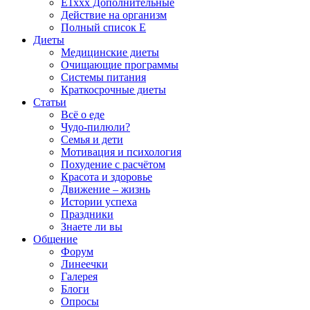
E1xxx Дополнительные
Действие на организм
Полный список E
Диеты
Медицинские диеты
Очищающие программы
Системы питания
Краткосрочные диеты
Статьи
Всё о еде
Чудо-пилюли?
Семья и дети
Мотивация и психология
Похудение с расчётом
Красота и здоровье
Движение – жизнь
Истории успеха
Праздники
Знаете ли вы
Общение
Форум
Линеечки
Галерея
Блоги
Опросы