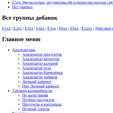
E5xx Эмульгаторы, регуляторы рН и вещества против сл
Нет данных
Все группы добавок
E1хх
|
E2хх
|
E3хх
|
E4хх
|
E5хх
|
E6хх
|
E9хх
|
E1xхх
|
Действие 
Главное меню
Анализаторы
Анализатор продуктов
Анализатор рецептов
Анализатор калорий
Анализатор тела
Анализатор Кремлёвки
Анализатор добавок
Личный кабинет
Про Личный кабинет
Таблица калорийности
По категориям
Подбор продуктов
Продукты в картинках
Полный список