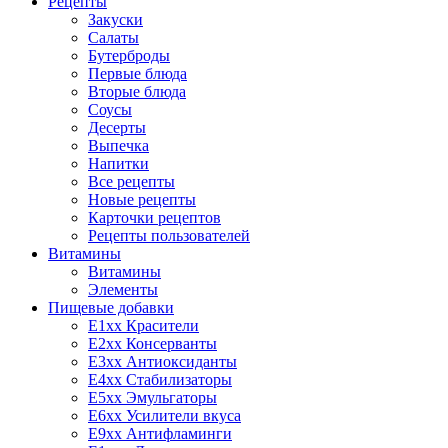
Рецепты
Закуски
Салаты
Бутерброды
Первые блюда
Вторые блюда
Соусы
Десерты
Выпечка
Напитки
Все рецепты
Новые рецепты
Карточки рецептов
Рецепты пользователей
Витамины
Витамины
Элементы
Пищевые добавки
E1xx Красители
E2xx Консерванты
E3xx Антиоксиданты
E4xx Стабилизаторы
E5xx Эмульгаторы
E6xx Усилители вкуса
E9xx Антифламинги