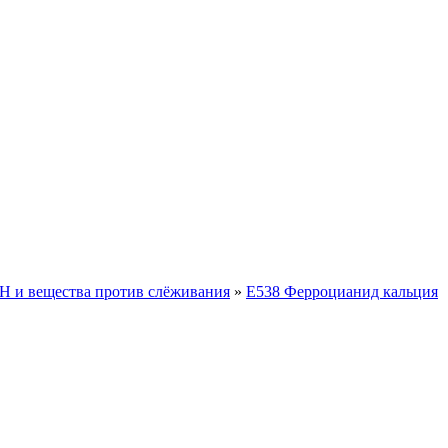
рН и вещества против слёживания
»
E538 Ферроцианид кальция