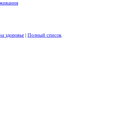
ёживания
на здоровье
|
Полный список