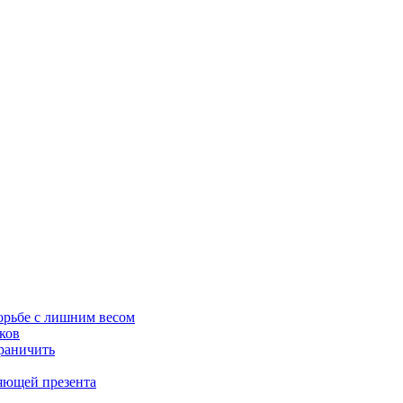
орьбе с лишним весом
ков
граничить
ляющей презента