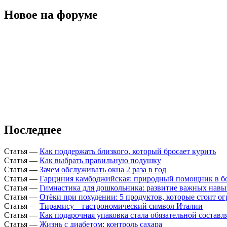
Новое на форуме
Последнее
Статья
—
Как поддержать близкого, который бросает курить
Статья
—
Как выбрать правильную подушку
Статья
—
Зачем обслуживать окна 2 раза в год
Статья
—
Гарциния камбоджийская: природный помощник в б
Статья
—
Гимнастика для дошкольника: развитие важных навы
Статья
—
Отёки при похудении: 5 продуктов, которые стоит о
Статья
—
Тирамису – гастрономический символ Италии
Статья
—
Как подарочная упаковка стала обязательной состав
Статья
—
Жизнь с диабетом: контроль сахара