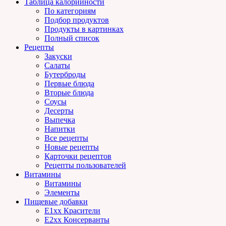
Таблица калорийности
По категориям
Подбор продуктов
Продукты в картинках
Полный список
Рецепты
Закуски
Салаты
Бутерброды
Первые блюда
Вторые блюда
Соусы
Десерты
Выпечка
Напитки
Все рецепты
Новые рецепты
Карточки рецептов
Рецепты пользователей
Витамины
Витамины
Элементы
Пищевые добавки
E1xx Красители
E2xx Консерванты