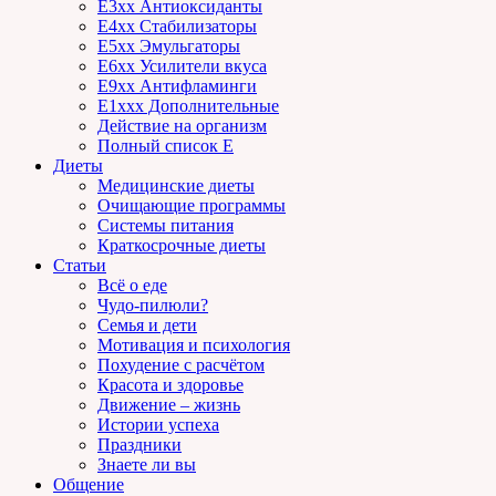
E3xx Антиоксиданты
E4xx Стабилизаторы
E5xx Эмульгаторы
E6xx Усилители вкуса
E9xx Антифламинги
E1xxx Дополнительные
Действие на организм
Полный список E
Диеты
Медицинские диеты
Очищающие программы
Системы питания
Краткосрочные диеты
Статьи
Всё о еде
Чудо-пилюли?
Семья и дети
Мотивация и психология
Похудение с расчётом
Красота и здоровье
Движение – жизнь
Истории успеха
Праздники
Знаете ли вы
Общение