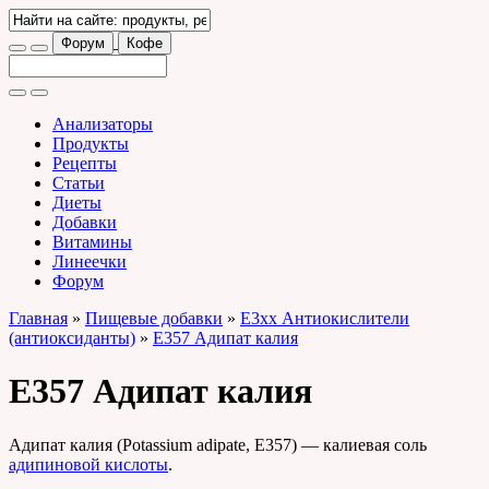
Форум
Кофе
Анализаторы
Продукты
Рецепты
Статьи
Диеты
Добавки
Витамины
Линеечки
Форум
Главная
»
Пищевые добавки
»
E3xx Антиокислители
(антиоксиданты)
»
E357 Адипат калия
E357 Адипат калия
Адипат калия (Potassium adipate, E357) — калиевая соль
адипиновой кислоты
.