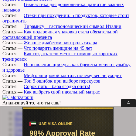
Статья
—
Гимнастика для дошкольника: развитие важных
навыков
Статья
—
Отёки при похудении: 5 продуктов, которые стоит
ограничить
Статья
—
Тирамису – гастрономический символ Италии
Статья
—
Как подарочная упаковка стала обязательной
составляющей презента
Статья
—
Жизнь с диабетом: контроль сахара
Статья
—
Что подарить женщине на 45 лет
Статья
—
Как создать тело мечты с помощью коротких
тренировок
Статья
—
Исправление прикуса: как брекеты меняют улыбку
и здоровье
Статья
—
Миф о «широкой кости»: почему вес не уходит
Статья
—
Топ 5 ошибок при выборе перекусов
Статья
—
Сорок пять – баба ягодка опять!
Статья
—
Как выбрать свой идеальный матрас
4
Анализируй то, что ты ешь!
Личный кабинет
Контакты
Помощь сайту
Соцсети
Карта сайта