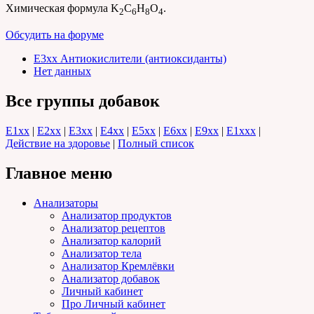
Химическая формула K
C
H
O
.
2
6
8
4
Обсудить на форуме
E3xx Антиокислители (антиоксиданты)
Нет данных
Все группы добавок
E1хх
|
E2хх
|
E3хх
|
E4хх
|
E5хх
|
E6хх
|
E9хх
|
E1xхх
|
Действие на здоровье
|
Полный список
Главное меню
Анализаторы
Анализатор продуктов
Анализатор рецептов
Анализатор калорий
Анализатор тела
Анализатор Кремлёвки
Анализатор добавок
Личный кабинет
Про Личный кабинет