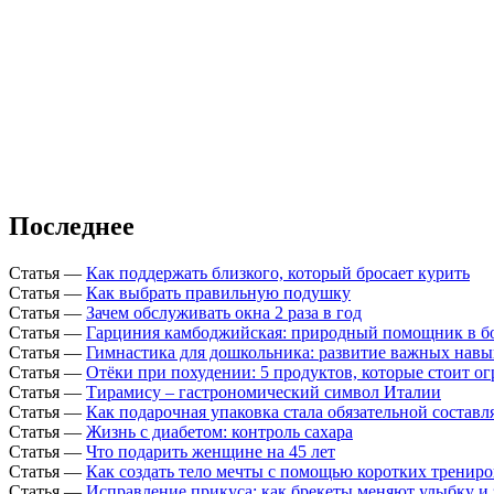
Последнее
Статья
—
Как поддержать близкого, который бросает курить
Статья
—
Как выбрать правильную подушку
Статья
—
Зачем обслуживать окна 2 раза в год
Статья
—
Гарциния камбоджийская: природный помощник в б
Статья
—
Гимнастика для дошкольника: развитие важных навы
Статья
—
Отёки при похудении: 5 продуктов, которые стоит о
Статья
—
Тирамису – гастрономический символ Италии
Статья
—
Как подарочная упаковка стала обязательной состав
Статья
—
Жизнь с диабетом: контроль сахара
Статья
—
Что подарить женщине на 45 лет
Статья
—
Как создать тело мечты с помощью коротких тренир
Статья
—
Исправление прикуса: как брекеты меняют улыбку и 