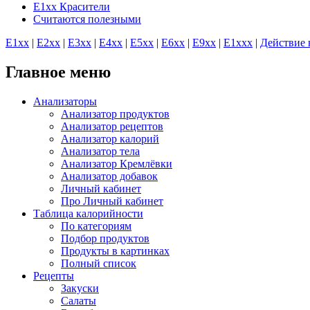
E1xx Красители
Считаются полезными
E1хх
|
E2хх
|
E3хх
|
E4хх
|
E5хх
|
E6хх
|
E9хх
|
E1xхх
|
Действие 
Главное меню
Анализаторы
Анализатор продуктов
Анализатор рецептов
Анализатор калорий
Анализатор тела
Анализатор Кремлёвки
Анализатор добавок
Личный кабинет
Про Личный кабинет
Таблица калорийности
По категориям
Подбор продуктов
Продукты в картинках
Полный список
Рецепты
Закуски
Салаты