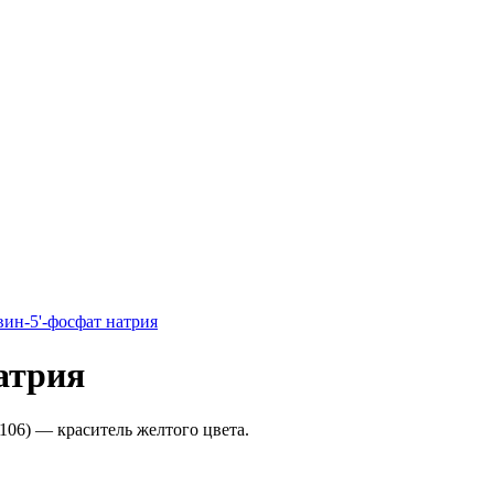
ин-5'-фосфат натрия
атрия
E106) — краситель желтого цвета.