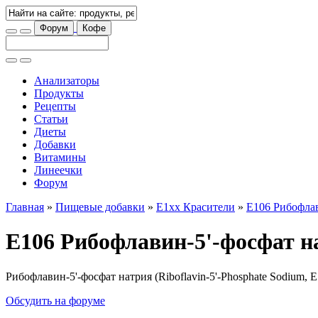
Форум
Кофе
Анализаторы
Продукты
Рецепты
Статьи
Диеты
Добавки
Витамины
Линеечки
Форум
Главная
»
Пищевые добавки
»
E1xx Красители
»
E106 Рибофлав
E106 Рибофлавин-5'-фосфат н
Рибофлавин-5'-фосфат натрия (Riboflavin-5'-Phosphate Sodium, 
Обсудить на форуме