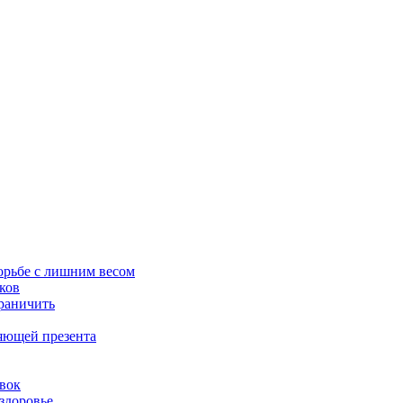
орьбе с лишним весом
ков
граничить
ляющей презента
овок
здоровье