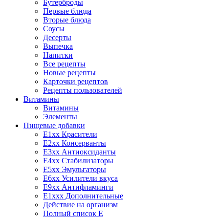
Бутерброды
Первые блюда
Вторые блюда
Соусы
Десерты
Выпечка
Напитки
Все рецепты
Новые рецепты
Карточки рецептов
Рецепты пользователей
Витамины
Витамины
Элементы
Пищевые добавки
E1xx Красители
E2xx Консерванты
E3xx Антиоксиданты
E4xx Стабилизаторы
E5xx Эмульгаторы
E6xx Усилители вкуса
E9xx Антифламинги
E1xxx Дополнительные
Действие на организм
Полный список E