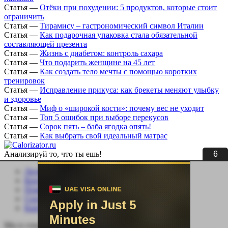
Статья
—
Отёки при похудении: 5 продуктов, которые стоит
ограничить
Статья
—
Тирамису – гастрономический символ Италии
Статья
—
Как подарочная упаковка стала обязательной
составляющей презента
Статья
—
Жизнь с диабетом: контроль сахара
Статья
—
Что подарить женщине на 45 лет
Статья
—
Как создать тело мечты с помощью коротких
тренировок
Статья
—
Исправление прикуса: как брекеты меняют улыбку
и здоровье
Статья
—
Миф о «широкой кости»: почему вес не уходит
Статья
—
Топ 5 ошибок при выборе перекусов
Статья
—
Сорок пять – баба ягодка опять!
Статья
—
Как выбрать свой идеальный матрас
6
Анализируй то, что ты ешь!
Личный кабинет
Контакты
Помощь сайту
Соцсети
Карта сайта
Мы в социальных сетях: