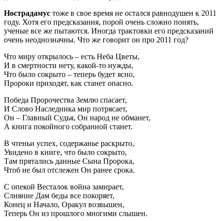
Нострадамус
тоже в свое время не остался равнодушен к 2011
году. Хотя его предсказания, порой очень сложно понять,
ученые все же пытаются. Иногда трактовки его предсказаний
очень неоднозначны. Что же говорит он про 2011 год?
Что миру открылось – есть Неба Цветы,
И в смертности нету, какой-то нужды,
Что было сокрыто – теперь будет ясно,
Пророки приходят, как станет опасно.
Победа Пророчества Землю спасает,
И Слово Наследника мир потрясает,
Он – Главный Судья, Он народ не обманет,
А книга покойного собранной станет.
В чтеньи успех, содержанье раскрыто,
Увидено в книге, что было сокрыто,
Там прятались данные Сына Пророка,
Чтоб не был отслежен Он ранее срока.
С опекой Весталок война замирает,
Слияние Дам беды все покоряет,
Конец и Начало, Оракул возвышен,
Теперь Он из прошлого многими слышен.