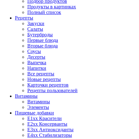
Подбор продуктов
Продукты в картинках
Полный список
Рецепты
Закуски
Салаты
Бутерброды
Первые блюда
Вторые блюда
Соусы
Десерты
Выпечка
Напитки
Все рецепты
Новые рецепты
Карточки рецептов
Рецепты пользователей
Витамины
Витамины
Элементы
Пищевые добавки
E1xx Красители
E2xx Консерванты
E3xx Антиоксиданты
E4xx Стабилизаторы