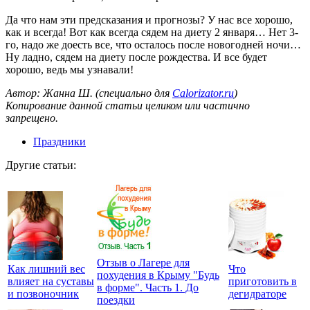
Да что нам эти предсказания и прогнозы? У нас все хорошо,
как и всегда! Вот как всегда сядем на диету 2 января… Нет 3-
го, надо же доесть все, что осталось после новогодней ночи…
Ну ладно, сядем на диету после рождества. И все будет
хорошо, ведь мы узнавали!
Автор: Жанна Ш. (специально для
Calorizator.ru
)
Копирование данной статьи целиком или частично
запрещено.
Праздники
Другие статьи:
Отзыв о Лагере для
Как лишний вес
Что
похудения в Крыму "Будь
влияет на суставы
приготовить в
в форме". Часть 1. До
и позвоночник
дегидраторе
поездки