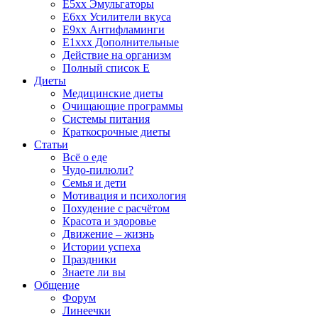
E5xx Эмульгаторы
E6xx Усилители вкуса
E9xx Антифламинги
E1xxx Дополнительные
Действие на организм
Полный список E
Диеты
Медицинские диеты
Очищающие программы
Системы питания
Краткосрочные диеты
Статьи
Всё о еде
Чудо-пилюли?
Семья и дети
Мотивация и психология
Похудение с расчётом
Красота и здоровье
Движение – жизнь
Истории успеха
Праздники
Знаете ли вы
Общение
Форум
Линеечки