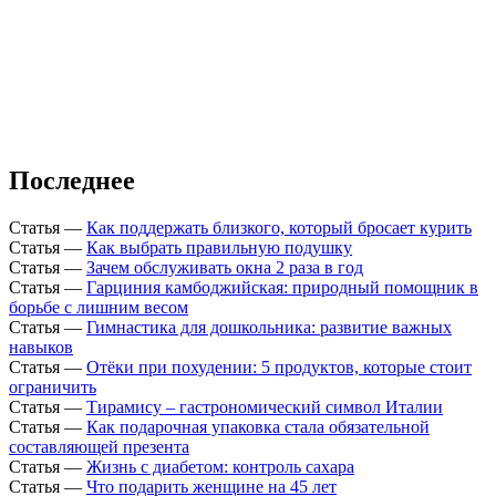
Последнее
Статья
—
Как поддержать близкого, который бросает курить
Статья
—
Как выбрать правильную подушку
Статья
—
Зачем обслуживать окна 2 раза в год
Статья
—
Гарциния камбоджийская: природный помощник в
борьбе с лишним весом
Статья
—
Гимнастика для дошкольника: развитие важных
навыков
Статья
—
Отёки при похудении: 5 продуктов, которые стоит
ограничить
Статья
—
Тирамису – гастрономический символ Италии
Статья
—
Как подарочная упаковка стала обязательной
составляющей презента
Статья
—
Жизнь с диабетом: контроль сахара
Статья
—
Что подарить женщине на 45 лет