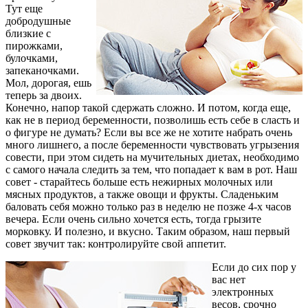
Тут еще
добродушные
близкие с
пирожками,
булочками,
запеканочками.
Мол, дорогая, ешь
теперь за двоих.
Конечно, напор такой сдержать сложно. И потом, когда еще,
как не в период беременности, позволишь есть себе в сласть и
о фигуре не думать? Если вы все же не хотите набрать очень
много лишнего, а после беременности чувствовать угрызения
совести, при этом сидеть на мучительных диетах, необходимо
с самого начала следить за тем, что попадает к вам в рот. Наш
совет - старайтесь больше есть нежирных молочных или
мясных продуктов, а также овощи и фрукты. Сладеньким
баловать себя можно только раз в неделю не позже 4-х часов
вечера. Если очень сильно хочется есть, тогда грызите
морковку. И полезно, и вкусно. Таким образом, наш первый
совет звучит так: контролируйте свой аппетит.
Если до сих пор у
вас нет
электронных
весов, срочно