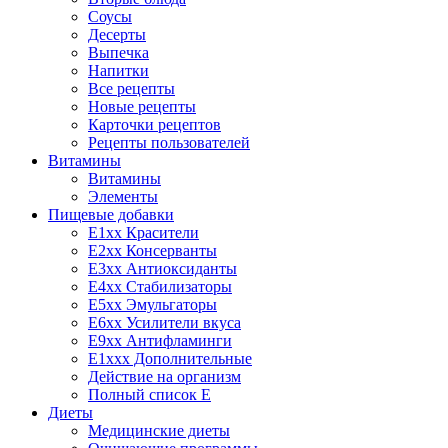
Соусы
Десерты
Выпечка
Напитки
Все рецепты
Новые рецепты
Карточки рецептов
Рецепты пользователей
Витамины
Витамины
Элементы
Пищевые добавки
E1xx Красители
E2xx Консерванты
E3xx Антиоксиданты
E4xx Стабилизаторы
E5xx Эмульгаторы
E6xx Усилители вкуса
E9xx Антифламинги
E1xxx Дополнительные
Действие на организм
Полный список E
Диеты
Медицинские диеты