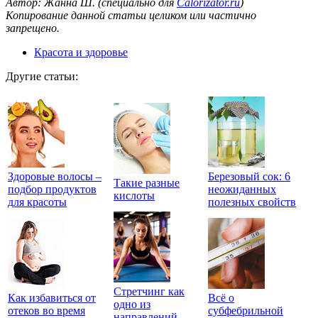
Автор: Жанна Ш. (специально для
Calorizator.ru
)
Копирование данной статьи целиком или частично
запрещено.
Красота и здоровье
Другие статьи:
Здоровые волосы –
Березовый сок: 6
Такие разные
подбор продуктов
неожиданных
кислоты
для красоты
полезных свойств
Стретчинг как
Как избавиться от
Всё о
одно из
отеков во время
субфебрильной
направлений