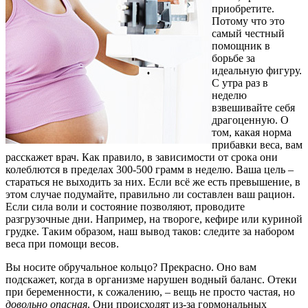
приобретите.
Потому что это
самый честный
помощник в
борьбе за
идеальную фигуру.
С утра раз в
неделю
взвешивайте себя
драгоценную. О
том, какая норма
прибавки веса, вам
расскажет врач. Как правило, в зависимости от срока они
колеблются в пределах 300-500 грамм в неделю. Ваша цель –
стараться не выходить за них. Если всё же есть превышение, в
этом случае подумайте, правильно ли составлен ваш рацион.
Если сила воли и состояние позволяют, проводите
разгрузочные дни. Например, на твороге, кефире или куриной
грудке. Таким образом, наш вывод таков: следите за набором
веса при помощи весов.
Вы носите обручальное кольцо? Прекрасно. Оно вам
подскажет, когда в организме нарушен водный баланс. Отеки
при беременности, к сожалению, – вещь не просто частая, но
довольно опасная
. Они происходят из-за гормональных