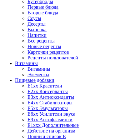
Бутерброды
Первые блюда
Вторые блюда
Соусы
Десерты
Выпечка
Напитки
Все рецепты
Новые рецепты
Карточки рецептов
Рецепты пользователей
Витамины
Витамины
Элементы
Пищевые добавки
E1xx Красители
E2xx Консерванты
E3xx Антиоксиданты
E4xx Стабилизаторы
E5xx Эмульгаторы
E6xx Усилители вкуса
E9xx Антифламинги
E1xxx Дополнительные
Действие на организм
Полный список E