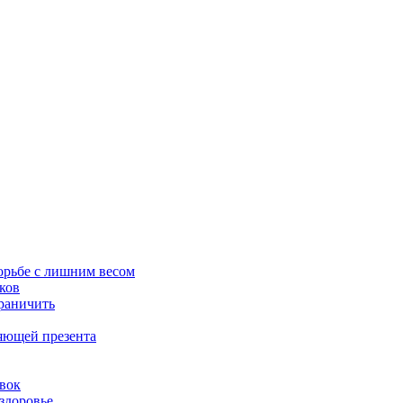
орьбе с лишним весом
ков
граничить
ляющей презента
овок
здоровье