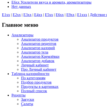
E6xx Усилители вкуса и аромата, ароматизаторы
Нет данных
E1хх
|
E2хх
|
E3хх
|
E4хх
|
E5хх
|
E6хх
|
E9хх
|
E1xхх
|
Действие 
Главное меню
Анализаторы
Анализатор продуктов
Анализатор рецептов
Анализатор калорий
Анализатор тела
Анализатор Кремлёвки
Анализатор добавок
Личный кабинет
Про Личный кабинет
Таблица калорийности
По категориям
Подбор продуктов
Продукты в картинках
Полный список
Рецепты
Закуски
Салаты