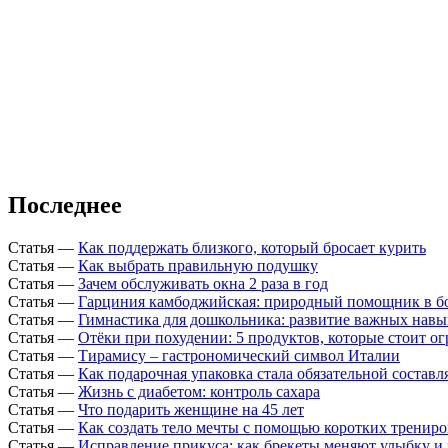
Последнее
Статья
—
Как поддержать близкого, который бросает курить
Статья
—
Как выбрать правильную подушку
Статья
—
Зачем обслуживать окна 2 раза в год
Статья
—
Гарциния камбоджийская: природный помощник в б
Статья
—
Гимнастика для дошкольника: развитие важных навы
Статья
—
Отёки при похудении: 5 продуктов, которые стоит о
Статья
—
Тирамису – гастрономический символ Италии
Статья
—
Как подарочная упаковка стала обязательной состав
Статья
—
Жизнь с диабетом: контроль сахара
Статья
—
Что подарить женщине на 45 лет
Статья
—
Как создать тело мечты с помощью коротких тренир
Статья
—
Исправление прикуса: как брекеты меняют улыбку и 