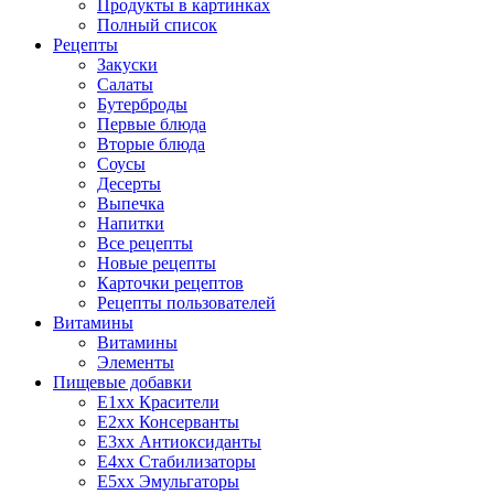
Продукты в картинках
Полный список
Рецепты
Закуски
Салаты
Бутерброды
Первые блюда
Вторые блюда
Соусы
Десерты
Выпечка
Напитки
Все рецепты
Новые рецепты
Карточки рецептов
Рецепты пользователей
Витамины
Витамины
Элементы
Пищевые добавки
E1xx Красители
E2xx Консерванты
E3xx Антиоксиданты
E4xx Стабилизаторы
E5xx Эмульгаторы