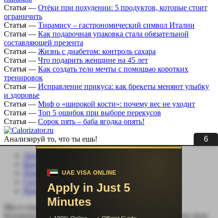
Статья
—
Отёки при похудении: 5 продуктов, которые стоит
ограничить
Статья
—
Тирамису – гастрономический символ Италии
Статья
—
Как подарочная упаковка стала обязательной
составляющей презента
Статья
—
Жизнь с диабетом: контроль сахара
Статья
—
Что подарить женщине на 45 лет
Статья
—
Как создать тело мечты с помощью коротких
тренировок
Статья
—
Исправление прикуса: как брекеты меняют улыбку
и здоровье
Статья
—
Миф о «широкой кости»: почему вес не уходит
Статья
—
Топ 5 ошибок при выборе перекусов
Статья
—
Сорок пять – баба ягодка опять!
6
Анализируй то, что ты ешь!
Личный кабинет
Контакты
Помощь сайту
Соцсети
Карта сайта
Мы в социальных сетях:
Копирование, перепечатка (целиком или частично) или иное