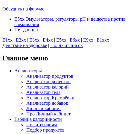
Обсудить на форуме
E5xx Эмульгаторы, регуляторы рН и вещества против
слёживания
Нет данных
E1хх
|
E2хх
|
E3хх
|
E4хх
|
E5хх
|
E6хх
|
E9хх
|
E1xхх
|
Действие на здоровье
|
Полный список
Главное меню
Анализаторы
Анализатор продуктов
Анализатор рецептов
Анализатор калорий
Анализатор тела
Анализатор Кремлёвки
Анализатор добавок
Личный кабинет
Про Личный кабинет
Таблица калорийности
По категориям
Подбор продуктов