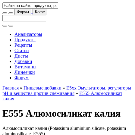
Форум
Кофе
Анализаторы
Продукты
Рецепты
Статьи
Диеты
Добавки
Витамины
Линеечки
Форум
Главная
»
Пищевые добавки
»
E5xx Эмульгаторы, регуляторы
рН и вещества против слёживания
»
E555 Алюмосиликат
калия
E555 Алюмосиликат калия
Алюмосиликат калия (Potassium aluminium silicate, potassium
aluminosilicate, E555).