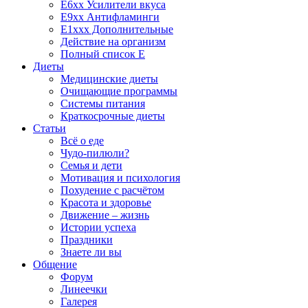
E6xx Усилители вкуса
E9xx Антифламинги
E1xxx Дополнительные
Действие на организм
Полный список E
Диеты
Медицинские диеты
Очищающие программы
Системы питания
Краткосрочные диеты
Статьи
Всё о еде
Чудо-пилюли?
Семья и дети
Мотивация и психология
Похудение с расчётом
Красота и здоровье
Движение – жизнь
Истории успеха
Праздники
Знаете ли вы
Общение
Форум
Линеечки
Галерея