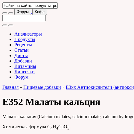
Форум
Кофе
Анализаторы
Продукты
Рецепты
Статьи
Диеты
Добавки
Витамины
Линеечки
Форум
Главная
»
Пищевые добавки
»
E3xx Антиокислители (антиокси
E352 Малаты кальция
Малаты кальция (Calcium malates, calcium malate, calcium hydr
Химическая формула C
H
CaO
.
4
4
5