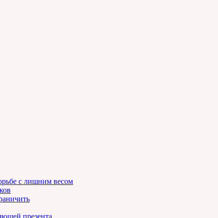
орьбе с лишним весом
ков
граничить
ляющей презента