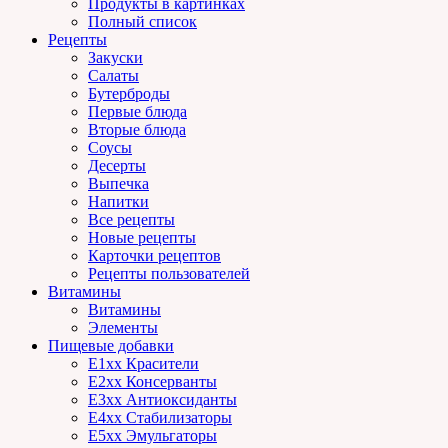
Продукты в картинках
Полный список
Рецепты
Закуски
Салаты
Бутерброды
Первые блюда
Вторые блюда
Соусы
Десерты
Выпечка
Напитки
Все рецепты
Новые рецепты
Карточки рецептов
Рецепты пользователей
Витамины
Витамины
Элементы
Пищевые добавки
E1xx Красители
E2xx Консерванты
E3xx Антиоксиданты
E4xx Стабилизаторы
E5xx Эмульгаторы