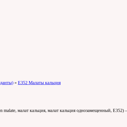
данты)
»
E352 Малаты кальция
ogen malate, малат кальция, малат кальция однозамещенный, E352