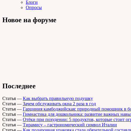
Блоги
Опросы
Новое на форуме
Последнее
Статья
—
Как выбрать правильную подушку
Статья
—
Зачем обслуживать окна 2 раза в год
Статья
—
Гарциния камбоджийская: природный помощник в б
Статья
—
Гимнастика для дошкольника: развитие важных навы
Статья
—
Отёки при похудении: 5 продуктов, которые стоит о
Статья
—
Тирамису – гастрономический символ Италии
Статья
—
Как подарочная упаковка стала обязательной состав