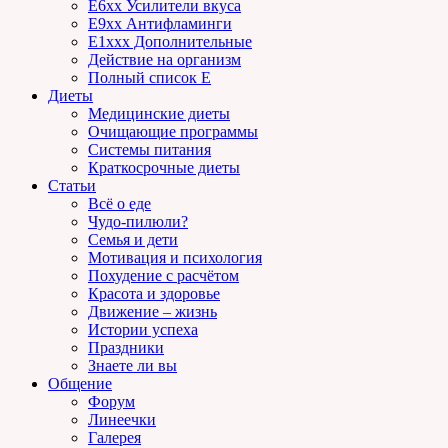
E6xx Усилители вкуса
E9xx Антифламинги
E1xxx Дополнительные
Действие на организм
Полный список E
Диеты
Медицинские диеты
Очищающие программы
Системы питания
Краткосрочные диеты
Статьи
Всё о еде
Чудо-пилюли?
Семья и дети
Мотивация и психология
Похудение с расчётом
Красота и здоровье
Движение – жизнь
Истории успеха
Праздники
Знаете ли вы
Общение
Форум
Линеечки
Галерея