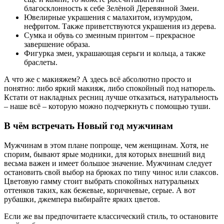
благосклонность к себе Зелёной Деревянной Змеи.
Ювелирные украшения с малахитом, изумрудом,
нефритом. Также приветствуются украшения из дерева.
Сумка и обувь со змеиным принтом – прекрасное
завершение образа.
Фигурка змеи, украшающая серьги и кольца, а также
браслеты.
А что же с макияжем? А здесь всё абсолютно просто и
понятно: либо яркий макияж, либо спокойный под натюрель.
Кстати от накладных ресниц лучше отказаться, натуральность
– наше всё – которую можно подчеркнуть с помощью туши.
В чём встречать Новый год мужчинам
Мужчинам в этом плане попроще, чем женщинам. Хотя, не
спорим, бывают ярые модники, для которых внешний вид
весьма важен и имеет большое значение. Мужчинам следует
остановить свой выбор на брюках по типу чинос или слаксов.
Цветовую гамму стоит выбрать спокойных натуральных
оттенков таких, как бежевые, коричневые, серые. А вот
рубашки, джемпера выбирайте ярких цветов.
Если же вы предпочитаете классический стиль, то остановите