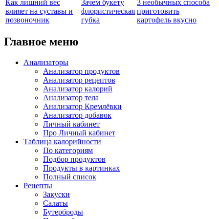
Как лишний вес
Зачем букету
3 необычных способа
влияет на суставы и
флористическая
приготовить
позвоночник
губка
картофель вкусно
Главное меню
Анализаторы
Анализатор продуктов
Анализатор рецептов
Анализатор калорий
Анализатор тела
Анализатор Кремлёвки
Анализатор добавок
Личный кабинет
Про Личный кабинет
Таблица калорийности
По категориям
Подбор продуктов
Продукты в картинках
Полный список
Рецепты
Закуски
Салаты
Бутерброды