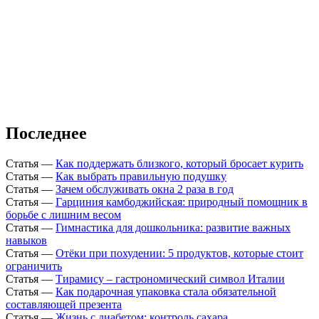
Последнее
Статья
—
Как поддержать близкого, который бросает курить
Статья
—
Как выбрать правильную подушку
Статья
—
Зачем обслуживать окна 2 раза в год
Статья
—
Гарциния камбоджийская: природный помощник в
борьбе с лишним весом
Статья
—
Гимнастика для дошкольника: развитие важных
навыков
Статья
—
Отёки при похудении: 5 продуктов, которые стоит
ограничить
Статья
—
Тирамису – гастрономический символ Италии
Статья
—
Как подарочная упаковка стала обязательной
составляющей презента
Статья
—
Жизнь с диабетом: контроль сахара