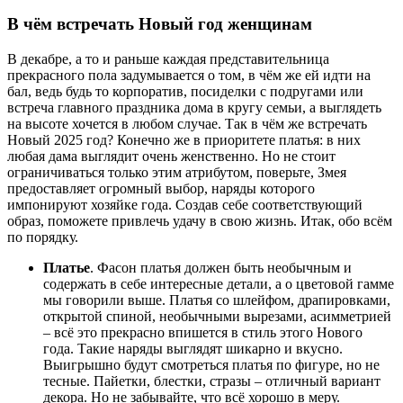
В чём встречать Новый год женщинам
В декабре, а то и раньше каждая представительница
прекрасного пола задумывается о том, в чём же ей идти на
бал, ведь будь то корпоратив, посиделки с подругами или
встреча главного праздника дома в кругу семьи, а выглядеть
на высоте хочется в любом случае. Так в чём же встречать
Новый 2025 год? Конечно же в приоритете платья: в них
любая дама выглядит очень женственно. Но не стоит
ограничиваться только этим атрибутом, поверьте, Змея
предоставляет огромный выбор, наряды которого
импонируют хозяйке года. Создав себе соответствующий
образ, поможете привлечь удачу в свою жизнь. Итак, обо всём
по порядку.
Платье
. Фасон платья должен быть необычным и
содержать в себе интересные детали, а о цветовой гамме
мы говорили выше. Платья со шлейфом, драпировками,
открытой спиной, необычными вырезами, асимметрией
– всё это прекрасно впишется в стиль этого Нового
года. Такие наряды выглядят шикарно и вкусно.
Выигрышно будут смотреться платья по фигуре, но не
тесные. Пайетки, блестки, стразы – отличный вариант
декора. Но не забывайте, что всё хорошо в меру.