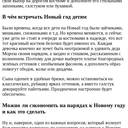
свой выбор на дорогом костюме и дополните его стильными
запонками, галстуком или булавкой.
В чём встречать Новый год детям
Были времена, когда все дети на Новый год были зайчиками,
мишками, снежинками и т.д. Но времена меняются, и сейчас
уже дети не стоят в очереди за костюмами в надежде, что вот
тот красивый костюм белочки будет именно их. Каждая
девочка конечно же хочет быть неотразимой и удивить деда
Мороза своим нарядом, а заодно и стишком, рассказанным с
волнением. Поэтому для дочки выберете платье благородных
зелёных оттенков с необычным фасоном, а дополнить образ
помогут ободок, колье или диадема.
Сына оденьте в удобные брюки, можно остановиться на
классических, рубашку ярких оттенков, а вместо галстук
декорируйте пайетками. Праздничное настроение будет
обеспечено.
Можно ли сэкономить на нарядах к Новому году
и как это сделать
Ну и, наверное, один из важных вопросов, который волнует
большинство возможно ли сэкономить на нарядах к Новому