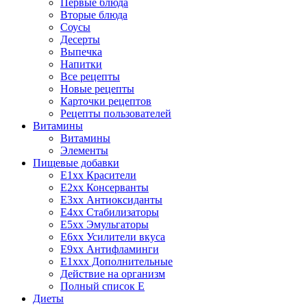
Первые блюда
Вторые блюда
Соусы
Десерты
Выпечка
Напитки
Все рецепты
Новые рецепты
Карточки рецептов
Рецепты пользователей
Витамины
Витамины
Элементы
Пищевые добавки
E1xx Красители
E2xx Консерванты
E3xx Антиоксиданты
E4xx Стабилизаторы
E5xx Эмульгаторы
E6xx Усилители вкуса
E9xx Антифламинги
E1xxx Дополнительные
Действие на организм
Полный список E
Диеты