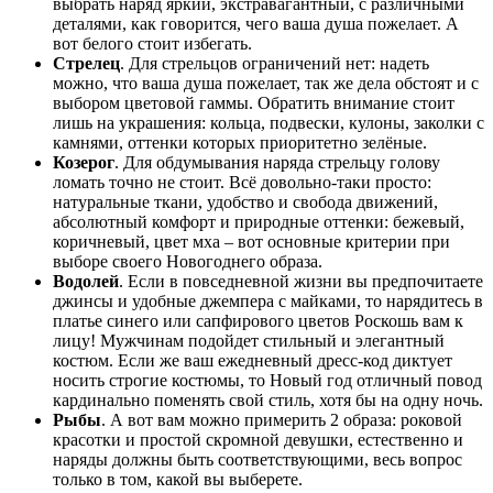
выбрать наряд яркий, экстравагантный, с различными
деталями, как говорится, чего ваша душа пожелает. А
вот белого стоит избегать.
Стрелец
. Для стрельцов ограничений нет: надеть
можно, что ваша душа пожелает, так же дела обстоят и с
выбором цветовой гаммы. Обратить внимание стоит
лишь на украшения: кольца, подвески, кулоны, заколки с
камнями, оттенки которых приоритетно зелёные.
Козерог
. Для обдумывания наряда стрельцу голову
ломать точно не стоит. Всё довольно-таки просто:
натуральные ткани, удобство и свобода движений,
абсолютный комфорт и природные оттенки: бежевый,
коричневый, цвет мха – вот основные критерии при
выборе своего Новогоднего образа.
Водолей
. Если в повседневной жизни вы предпочитаете
джинсы и удобные джемпера с майками, то нарядитесь в
платье синего или сапфирового цветов Роскошь вам к
лицу! Мужчинам подойдет стильный и элегантный
костюм. Если же ваш ежедневный дресс-код диктует
носить строгие костюмы, то Новый год отличный повод
кардинально поменять свой стиль, хотя бы на одну ночь.
Рыбы
. А вот вам можно примерить 2 образа: роковой
красотки и простой скромной девушки, естественно и
наряды должны быть соответствующими, весь вопрос
только в том, какой вы выберете.