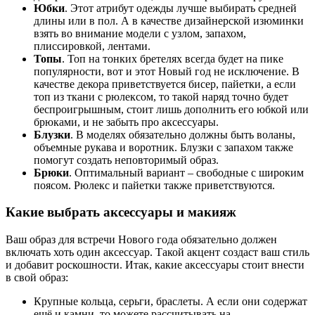
Юбки
. Этот атрибут одежды лучше выбирать средней
длины или в пол. А в качестве дизайнерской изюминки
взять во внимание модели с узлом, запахом,
плиссировкой, лентами.
Топы
. Топ на тонких бретелях всегда будет на пике
популярности, вот и этот Новый год не исключение. В
качестве декора приветствуется бисер, пайетки, а если
топ из ткани с рюлексом, то такой наряд точно будет
беспроигрышным, стоит лишь дополнить его юбкой или
брюками, и не забыть про аксессуары.
Блузки
. В моделях обязательно должны быть воланы,
объемные рукава и воротник. Блузки с запахом также
помогут создать неповторимый образ.
Брюки
. Оптимальный вариант – свободные с широким
поясом. Рюлекс и пайетки также приветствуются.
Какие выбрать аксессуары и макияж
Ваш образ для встречи Нового года обязательно должен
включать хоть один аксессуар. Такой акцент создаст ваш стиль
и добавит роскошности. Итак, какие аксессуары стоит внести
в свой образ:
Крупные кольца, серьги, браслеты. А если они содержат
ещё и камни, то можете рассчитывать на