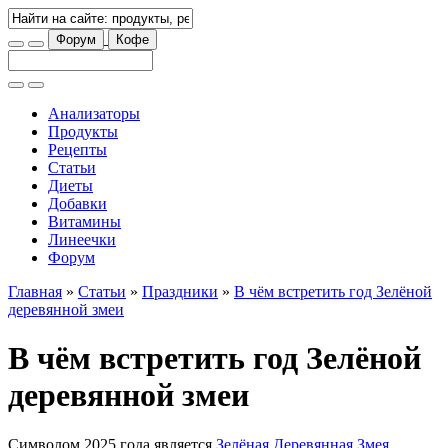
Форум
Кофе
Анализаторы
Продукты
Рецепты
Статьи
Диеты
Добавки
Витамины
Линеечки
Форум
Главная
»
Статьи
»
Праздники
»
В чём встретить год Зелёной
деревянной змеи
В чём встретить год Зелёной
деревянной змеи
Символом 2025 года является
Зелёная Деревянная Змея
,