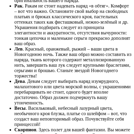
оригинальность вашего наряда.
Рак
. Ракам не стоит надевать наряд «в обтяг». Комфорт
– вот что важно. Остановите свой выбор на свободных
платьях и брюках классического кроя, пастельных
оттенках таких как фисташковый, нежно-зелёный и др.
Украшения подбирать следует из принципа
элегантности и аккуратности, отсутствия вычурности:
тонкая цепочка и маленькие серьги прекрасно дополнят
ваш образ.
Лев
. Красный, оранжевый, рыжий – ваши цвета в
Новогоднюю ночь. Также ваш образ можно составить из
наряда, ткань которого содержит металлизированную
нить, завершить ваш лук следует крупными браслетами,
серьгами и брошью. Станьте звездой Новогоднего
торжества!
Дева
. Девам следует выбирать наряд изумрудного,
малахитового или цвета морской волны, с украшениями
перебарщивать не стоит, одного будет вполне
достаточно. Образ должен подчеркнуть вашу
утонченность.
Весы
. Васильковый, небесный лазурный цвета,
необычного кроя блузка, платье со шлейфом – вот, что
создаст ваш неповторимый образ. Почувствуйте себя
принцессой!
Скорпион
. Здесь полет для вашей фантазии. Вы можете