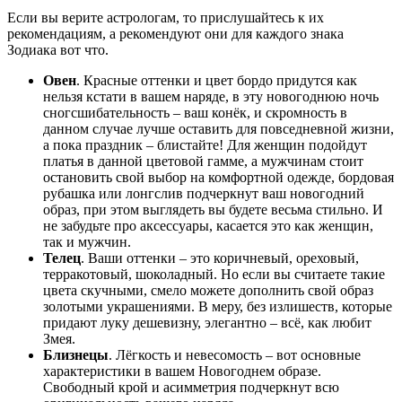
Если вы верите астрологам, то прислушайтесь к их
рекомендациям, а рекомендуют они для каждого знака
Зодиака вот что.
Овен
. Красные оттенки и цвет бордо придутся как
нельзя кстати в вашем наряде, в эту новогоднюю ночь
сногсшибательность – ваш конёк, и скромность в
данном случае лучше оставить для повседневной жизни,
а пока праздник – блистайте! Для женщин подойдут
платья в данной цветовой гамме, а мужчинам стоит
остановить свой выбор на комфортной одежде, бордовая
рубашка или лонгслив подчеркнут ваш новогодний
образ, при этом выглядеть вы будете весьма стильно. И
не забудьте про аксессуары, касается это как женщин,
так и мужчин.
Телец
. Ваши оттенки – это коричневый, ореховый,
терракотовый, шоколадный. Но если вы считаете такие
цвета скучными, смело можете дополнить свой образ
золотыми украшениями. В меру, без излишеств, которые
придают луку дешевизну, элегантно – всё, как любит
Змея.
Близнецы
. Лёгкость и невесомость – вот основные
характеристики в вашем Новогоднем образе.
Свободный крой и асимметрия подчеркнут всю