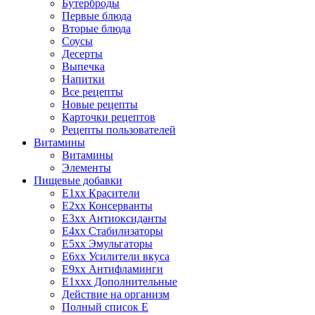
Бутерброды
Первые блюда
Вторые блюда
Соусы
Десерты
Выпечка
Напитки
Все рецепты
Новые рецепты
Карточки рецептов
Рецепты пользователей
Витамины
Витамины
Элементы
Пищевые добавки
E1xx Красители
E2xx Консерванты
E3xx Антиоксиданты
E4xx Стабилизаторы
E5xx Эмульгаторы
E6xx Усилители вкуса
E9xx Антифламинги
E1xxx Дополнительные
Действие на организм
Полный список E