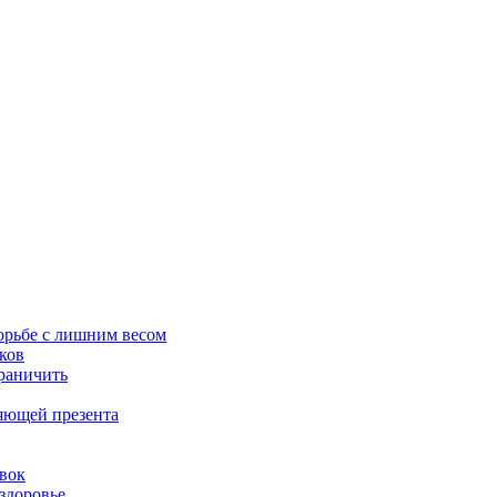
орьбе с лишним весом
ков
граничить
ляющей презента
овок
здоровье