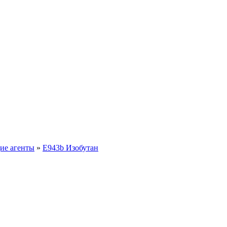
ие агенты
»
E943b Изобутан