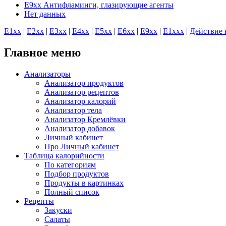
E9xx Антифламинги, глазирующие агенты
Нет данных
E1хх
|
E2хх
|
E3хх
|
E4хх
|
E5хх
|
E6хх
|
E9хх
|
E1xхх
|
Действие 
Главное меню
Анализаторы
Анализатор продуктов
Анализатор рецептов
Анализатор калорий
Анализатор тела
Анализатор Кремлёвки
Анализатор добавок
Личный кабинет
Про Личный кабинет
Таблица калорийности
По категориям
Подбор продуктов
Продукты в картинках
Полный список
Рецепты
Закуски
Салаты