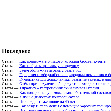
Последнее
Статья
—
Как поддержать близкого, который бросает курить
Статья
—
Как выбрать правильную подушку
Статья
—
Зачем обслуживать окна 2 раза в год
Статья
—
Гарциния камбоджийская: природный помощник в б
Статья
—
Гимнастика для дошкольника: развитие важных навы
Статья
—
Отёки при похудении: 5 продуктов, которые стоит о
Статья
—
Тирамису – гастрономический символ Италии
Статья
—
Как подарочная упаковка стала обязательной состав
Статья
—
Жизнь с диабетом: контроль сахара
Статья
—
Что подарить женщине на 45 лет
Статья
—
Как создать тело мечты с помощью коротких тренир
Статья
—
Исправление прикуса: как брекеты меняют улыбку и 