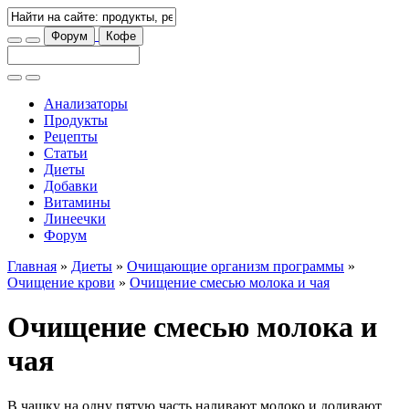
Форум
Кофе
Анализаторы
Продукты
Рецепты
Статьи
Диеты
Добавки
Витамины
Линеечки
Форум
Главная
»
Диеты
»
Очищающие организм программы
»
Очищение крови
»
Очищение смесью молока и чая
Очищение смесью молока и
чая
В чашку на одну пятую часть наливают молоко и доливают