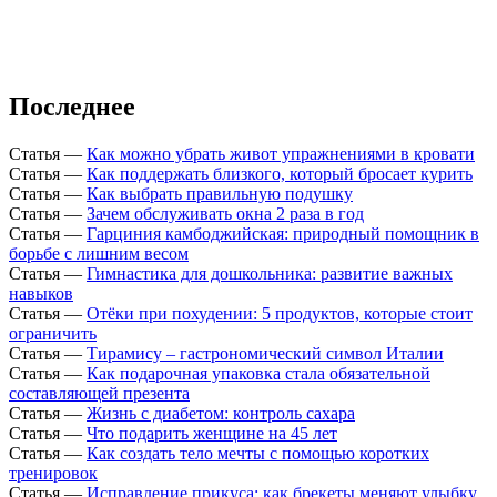
Последнее
Статья
—
Как можно убрать живот упражнениями в кровати
Статья
—
Как поддержать близкого, который бросает курить
Статья
—
Как выбрать правильную подушку
Статья
—
Зачем обслуживать окна 2 раза в год
Статья
—
Гарциния камбоджийская: природный помощник в
борьбе с лишним весом
Статья
—
Гимнастика для дошкольника: развитие важных
навыков
Статья
—
Отёки при похудении: 5 продуктов, которые стоит
ограничить
Статья
—
Тирамису – гастрономический символ Италии
Статья
—
Как подарочная упаковка стала обязательной
составляющей презента
Статья
—
Жизнь с диабетом: контроль сахара
Статья
—
Что подарить женщине на 45 лет
Статья
—
Как создать тело мечты с помощью коротких
тренировок
Статья
—
Исправление прикуса: как брекеты меняют улыбку