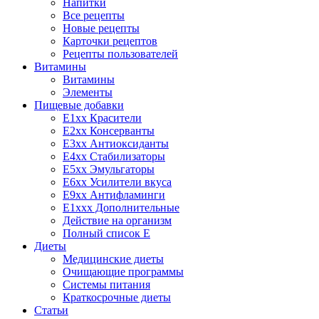
Напитки
Все рецепты
Новые рецепты
Карточки рецептов
Рецепты пользователей
Витамины
Витамины
Элементы
Пищевые добавки
E1xx Красители
E2xx Консерванты
E3xx Антиоксиданты
E4xx Стабилизаторы
E5xx Эмульгаторы
E6xx Усилители вкуса
E9xx Антифламинги
E1xxx Дополнительные
Действие на организм
Полный список E
Диеты
Медицинские диеты
Очищающие программы
Системы питания
Краткосрочные диеты
Статьи