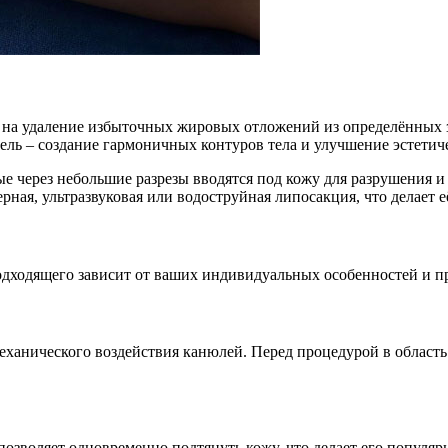
е на удаление избыточных жировых отложений из определённых 
ель – создание гармоничных контуров тела и улучшение эстетиче
е через небольшие разрезы вводятся под кожу для разрушения 
рная, ультразвуковая или водоструйная липосакция, что делает е
одходящего зависит от ваших индивидуальных особенностей и п
ханического воздействия канюлей. Перед процедурой в область
позволяет одновременно подтянуть кожу, что делает его популяр