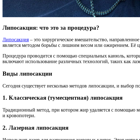
Липосакция: что это за процедура?
Липосакция
– это хирургическое вмешательство, направленно
является методом борьбы с лишним весом или ожирением. Её ц
Процедура проводится с помощью специальных канюль, которы
включают использование различных технологий, таких как лазе
Виды липосакции
Сегодня существует несколько методов липосакции, и выбор п
1. Классическая (тумесцентная) липосакция
Традиционный метод, при котором жир удаляется с помощью ме
и кровопотери.
2. Лазерная липосакция
Использует лазер для разрушения жировых клеток. Этот метод 