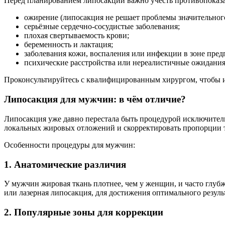
Перед планированием липосакции важно учесть противопоказ
ожирение (липосакция не решает проблемы значительного
серьёзные сердечно-сосудистые заболевания;
плохая свертываемость крови;
беременность и лактация;
заболевания кожи, воспаления или инфекции в зоне пре
психические расстройства или нереалистичные ожидания
Проконсультируйтесь с квалифицированным хирургом, чтобы и
Липосакция для мужчин: в чём отличие?
Липосакция уже давно перестала быть процедурой исключител
локальных жировых отложений и скорректировать пропорции т
Особенности процедуры для мужчин:
1. Анатомические различия
У мужчин жировая ткань плотнее, чем у женщин, и часто глубж
или лазерная липосакция, для достижения оптимального резуль
2. Популярные зоны для коррекции