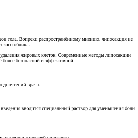
зон тела. Вопреки распространённому мнению, липосакция не
ского облика.
и удаления жировых клеток. Современные методы липосакции
ё более безопасной и эффективной.
редпочтений врача.
 введения вводится специальный раствор для уменьшения боли
ным для зон с потерей упругости.