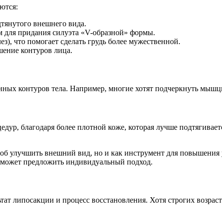
ются:
дтянутого внешнего вида.
 для придания силуэта «V-образной» формы.
з), что помогает сделать грудь более мужественной.
шение контуров лица.
ных контуров тела. Например, многие хотят подчеркнуть мышцы
дур, благодаря более плотной коже, которая лучше подтягивает
об улучшить внешний вид, но и как инструмент для повышения 
сможет предложить индивидуальный подход.
льтат липосакции и процесс восстановления. Хотя строгих возр